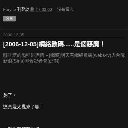
Faryne
刊登於
晚上7:33:00
沒有留言:
分享
2006-12-05
[2006-12-05]網絡數碼......是個惡魔！
咖啡館的隔壁是酒館 » [網路]明天有網絡數碼(webs-tv)與台灣
新浪(Sina)聯合記者會(延期)
夠了，
這真是太亂來了嘛！