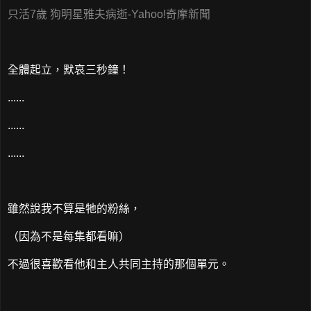
只活7歲 狗明星雅夫病逝-Yahoo!奇摩新聞
全體起立，默哀三秒鐘！
......
......
......
雖然說我不算是牠的粉絲，
（因為不是每集都看嘛）
不過很喜歡看他和主人共同主持的那個單元。