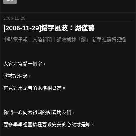
分享
2006-11-29
[2006-11-29]錯字風波：湖僅饕
中時電子報｜大陸新聞｜誤寫胡錦「鑄」 新華社編輯記過
人家才寫錯一個字，
就被記個過，
可見對岸記者的水準相當高。
你們一心向著祖國的記者朋友們，
要多學學祖國這種要求完美的心態才是嘛。