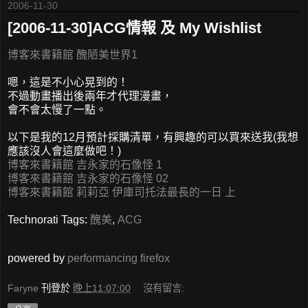
2006-11-30
[2006-11-30]ACG情報 及 My Wishlist
博客來書籍館 醜陋美世界1
嗯，這是不小心晃到的！
不過動畫播出後兩年才代理漫畫，
會不會太慢了一點。
以下是我的12月預計採購清單，有興趣的可以買來送我(我想
應該沒人會這麼做吧！)
博客來書籍館 吉永家的石像怪 1
博客來書籍館 吉永家的石像怪 02
博客來書籍館 莉莉亞 伊庫司托法最長的一日 上
Technorati Tags:
醜美
,
ACG
powered by
performancing firefox
Faryne
刊登於
晚上11:07:00
沒有留言: