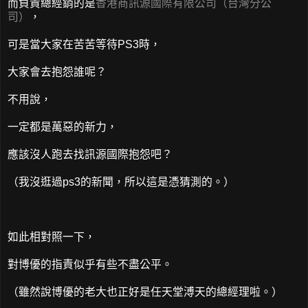
而負責總經銷的是
香港商訊源國際有限公司（台灣分公
司）
，
可是當大家在苦苦等待PS3時，
大家會去抱怨誰呢？
不用說，
一定都是萬惡的新力，
應該沒人跑去找訊源國際抱怨吧？
（我沒逛過ps3的新聞，所以這是憑猜測的。）
如此相對照一下，
對博優的指責似乎有些不盡公平。
（雖然說博優的老大也正好是任天堂溥天的總經理啦。）