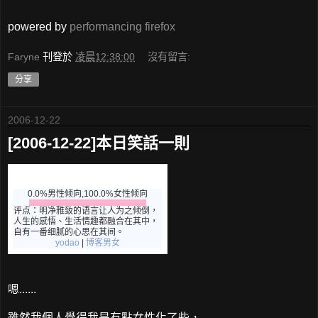
powered by
performancing firefox
Faryne
刊登於
凌晨12:38:00
沒有留言:
分享
2006-12-22
[2006-12-22]本日笑話一則
Faryne 的異想天開
0.0%男性倾向,100.0%女性倾向
评点：明净雅致的语言让人为之倾倒，
人生的感悟、生活情趣都融合在其中，
自有一番细腻的心思在其间。
yodao
|
博客男女
嗯......
雖然我個人覺得我是有點女性化了些，