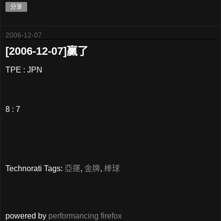
分享
2006-12-07
[2006-12-07]贏了
TPE : JPN
8 : 7
Technorati Tags:
亞運
,
金牌
,
棒球
powered by
performancing firefox