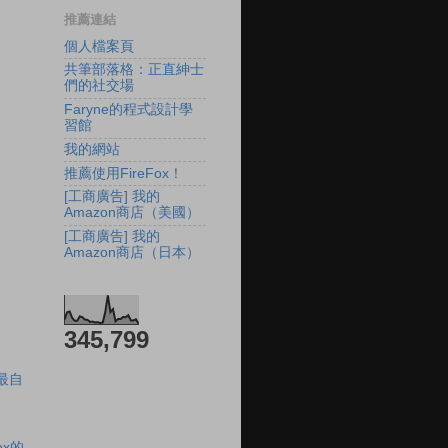
推薦連結
個人檔案頁
共筆部落格：正直紳士
們的社交場
Faryne的程式設計學
習館
我的網站
推薦使用FireFox！
[工商廣告] 我的
Amazon商店（美國）
[工商廣告] 我的
Amazon商店（日本）
345,799
最自
ox的