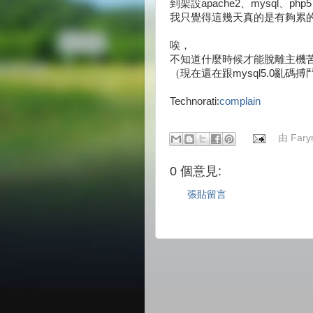
到架設apache2、mysql、php
我只覺得這幾天真的是有夠累
唉，
不知道什麼時候才能脫離主機
（現在還在跟mysql5.0亂碼搏
Technorati:
complain
由
Fary
0 個意見:
張貼留言