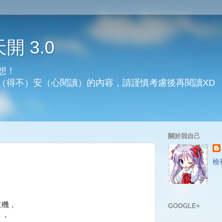
天開 3.0
想！
（得不）安（心閱讀）的內容，請謹慎考慮後再閱讀XD
關於我自己
檢
主機，
GOOGLE+
），