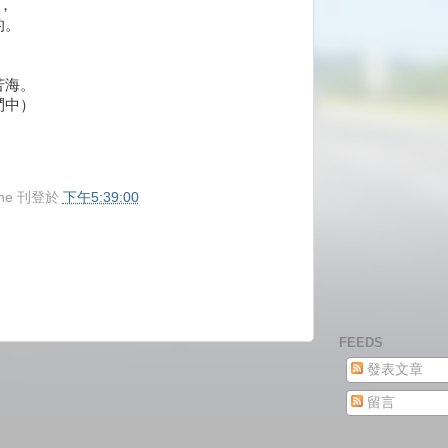
5，
的。
苦海。
鬥中）
ne
刊登於
下午5:39:00
FEEDS
發表文章
留言