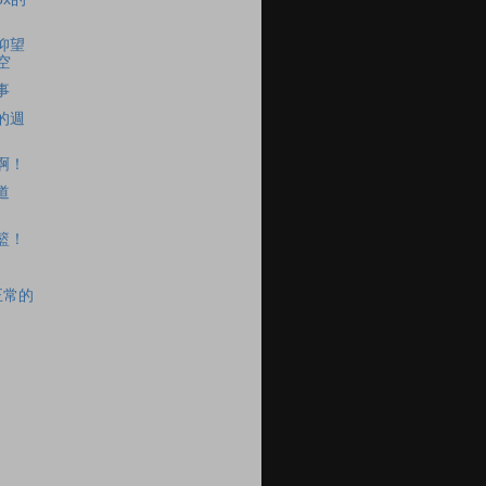
仰望
空
事
的週
啊！
道
籃！
正常的