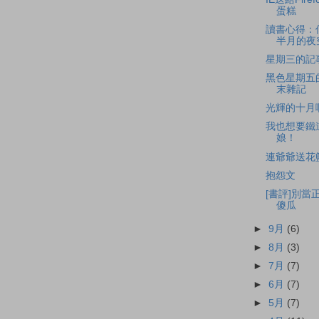
蛋糕
讀書心得：
半月的夜
星期三的記
黑色星期五
末雜記
光輝的十月
我也想要鐵
娘！
連爺爺送花
抱怨文
[書評]別當
傻瓜
►
9月
(6)
►
8月
(3)
►
7月
(7)
►
6月
(7)
►
5月
(7)