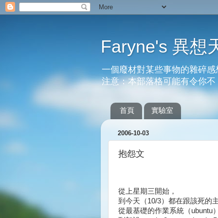
Faryne's 異想
一個廢材對某些事物的雜碎感
注意：本部落格可能有令你不
首頁
實驗室
2006-10-03
抱怨文
從上星期三開始，
到今天（10/3）都在跟該死的
從最基礎的作業系統（ubuntu