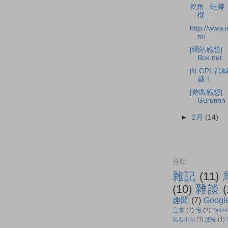
挖角...蛙腳.
攪...
http://www.
m/
[網站感想]
Box.net
向 GPL 高
歲！
[遊戲感想]
Gurumin
►
2月
(14)
分類
雜記
(11)
(10)
雜談
(
趣聞
(7)
Googl
言堂
(2)
宅
(2)
Yahoo
無名小站
(1)
總統
(1)