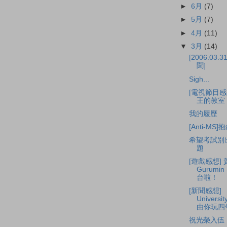
►
6月
(7)
►
5月
(7)
►
4月
(11)
▼
3月
(14)
[2006.03.3
聞]
Sigh...
[電視節目感
王的教室
我的履歷
[Anti-MS]
希望考試別
題
[遊戲感想] 
Gurumi
台啦！
[新聞感想]
University
由你玩四
祝光榮入伍