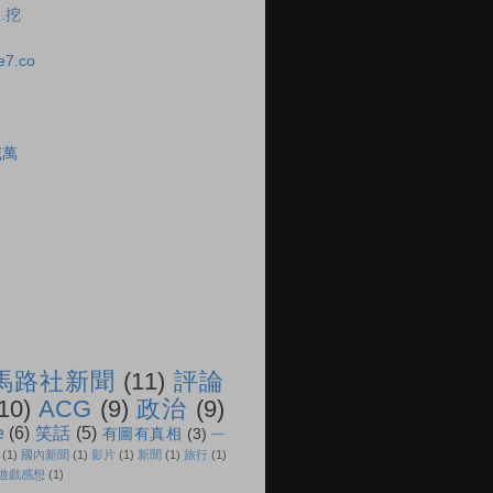
..挖
ie7.co
喊萬
馬路社新聞
(11)
評論
10)
ACG
(9)
政治
(9)
e
(6)
笑話
(5)
有圖有真相
(3)
一
(1)
國內新聞
(1)
影片
(1)
新聞
(1)
旅行
(1)
遊戲感想
(1)