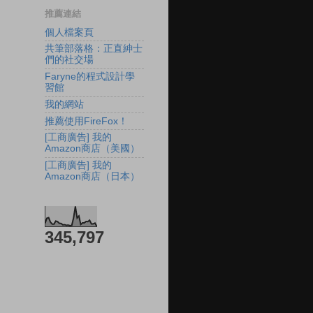
推薦連結
個人檔案頁
共筆部落格：正直紳士
們的社交場
Faryne的程式設計學
習館
我的網站
推薦使用FireFox！
[工商廣告] 我的
Amazon商店（美國）
[工商廣告] 我的
Amazon商店（日本）
345,797