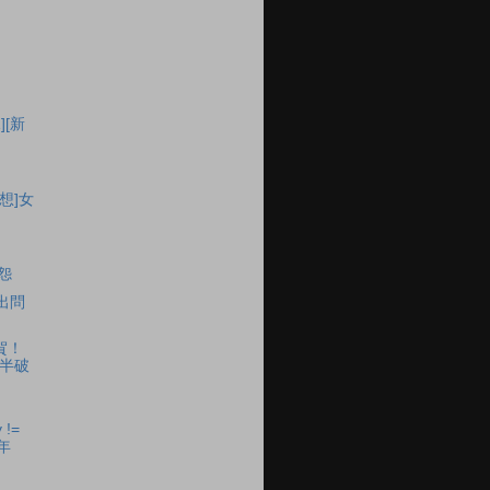
1][新
想]女
抱怨
出問
賀！
n 半破
 !=
年