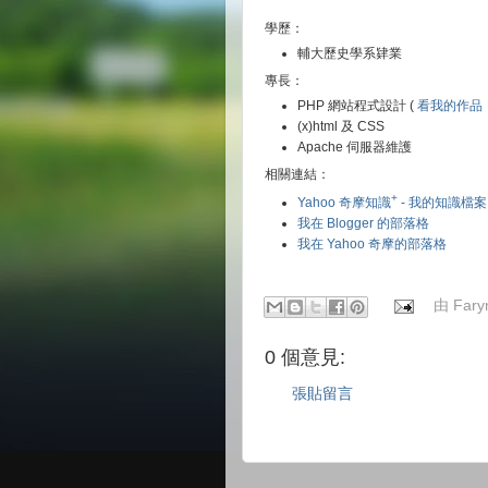
學歷：
輔大歷史學系肄業
專長：
PHP 網站程式設計 (
看我的作品
(x)html 及 CSS
Apache 伺服器維護
相關連結：
+
Yahoo 奇摩知識
- 我的知識檔案
我在 Blogger 的部落格
我在 Yahoo 奇摩的部落格
由
Fary
0 個意見:
張貼留言