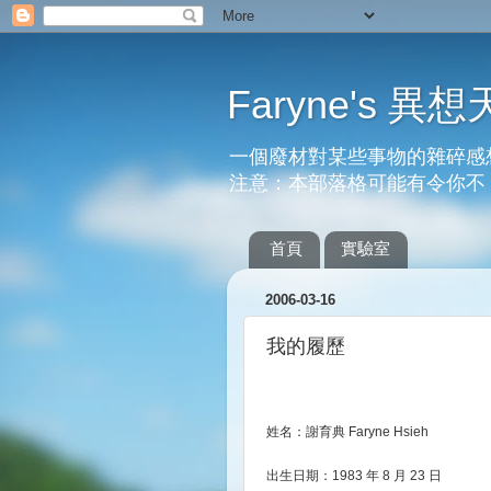
Faryne's 異想
一個廢材對某些事物的雜碎感
注意：本部落格可能有令你不
首頁
實驗室
2006-03-16
我的履歷
姓名：謝育典 Faryne Hsieh
出生日期：1983 年 8 月 23 日