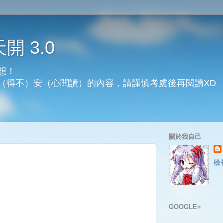
天開 3.0
想！
（得不）安（心閱讀）的內容，請謹慎考慮後再閱讀XD
關於我自己
檢
GOOGLE+